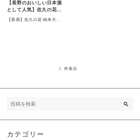
【長野のおいしい日本酒
として人気】佐久の花の
新酒が入荷いたしまし
【新酒】佐久の花 純米大吟
た！
醸 八重原ひとごこち
¥1,870 酒米 長野県産契
約栽培、八重・・・
1 件表示
検
索
カテゴリー