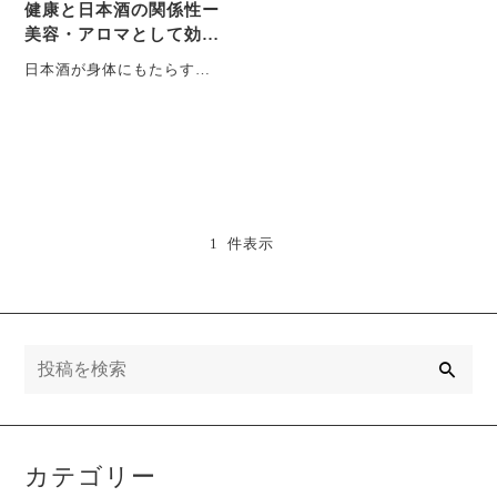
健康と日本酒の関係性ー
美容・アロマとして効果
あり！ー
日本酒が身体にもたらす健
康効果についてご紹介いた
します。 ■日本酒の秘めら
れた健康効果 ・・・
1 件表示
検
索
カテゴリー