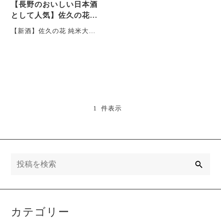
【長野のおいしい日本酒
として人気】佐久の花の
新酒が入荷いたしまし
【新酒】佐久の花 純米大吟
た！
醸 八重原ひとごこち
¥1,870 酒米 長野県産契
約栽培、八重・・・
1 件表示
検
索
カテゴリー