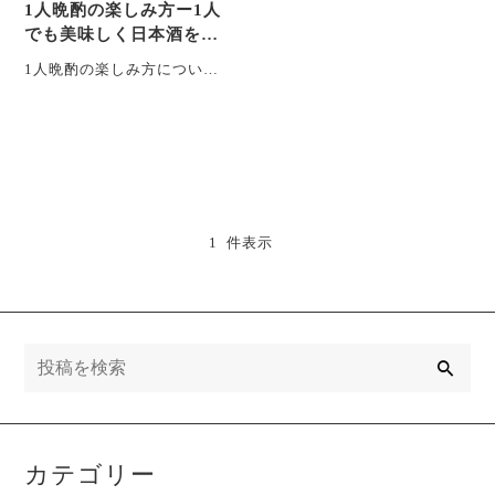
1人晩酌の楽しみ方ー1人
でも美味しく日本酒を楽
しもう！簡単おつまみも
1人晩酌の楽しみ方について
紹介！ー
一緒に学んでいきましょ
う。 昨今、コロナ禍もあ
り、1人で晩酌する方・・・
1 件表示
検
索
カテゴリー