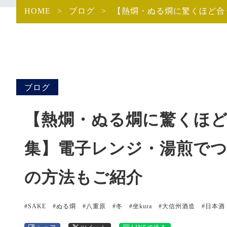
HOME
>
ブログ
>
【熱燗・ぬる燗に驚くほど合
ブログ
【熱燗・ぬる燗に驚くほ
集】電子レンジ・湯煎で
の方法もご紹介
#SAKE
#ぬる燗
#八重原
#冬
#坐kura
#大信州酒造
#日本酒