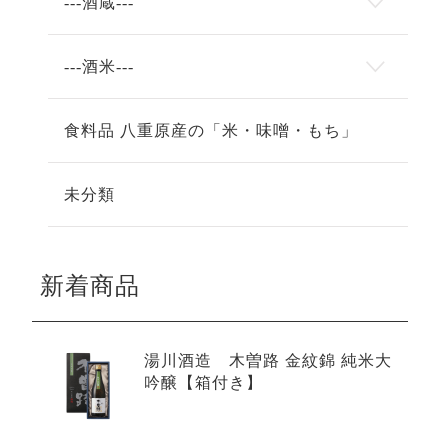
---酒蔵---
---酒米---
食料品 八重原産の「米・味噌・もち」
未分類
新着商品
湯川酒造 木曽路 金紋錦 純米大
吟醸【箱付き】