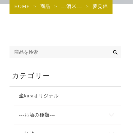
HOME
>
商品
>
---酒米---
>
夢見錦
検
索
カテゴリー
坐kuraオリジナル
---お酒の種類---