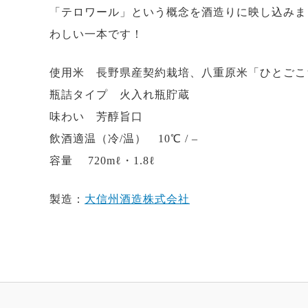
「テロワール」という概念を酒造りに映し込みま
わしい一本です！
使用米 長野県産契約栽培、八重原米「ひとごこ
瓶詰タイプ 火入れ瓶貯蔵
味わい 芳醇旨口
飲酒適温（冷/温） 10℃ / –
容量 720mℓ・1.8ℓ
製造：
大信州酒造株式会社