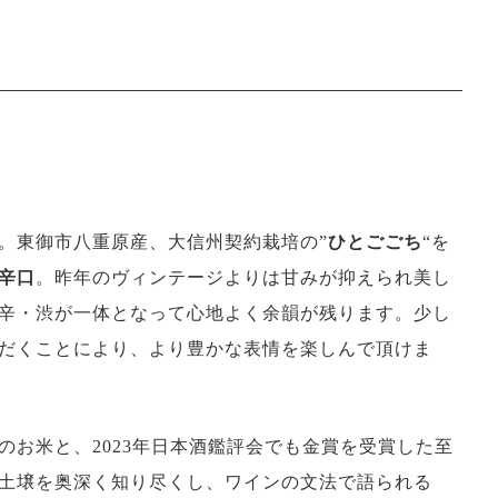
。東御市八重原産、大信州契約栽培の”
ひとごごち
“を
辛口
。昨年のヴィンテージよりは甘みが抑えられ美し
辛・渋が一体となって心地よく余韻が残ります。少し
だくことにより、より豊かな表情を楽しんで頂けま
お米と、2023年日本酒鑑評会でも金賞を受賞した至
土壌を奥深く知り尽くし、ワインの文法で語られる