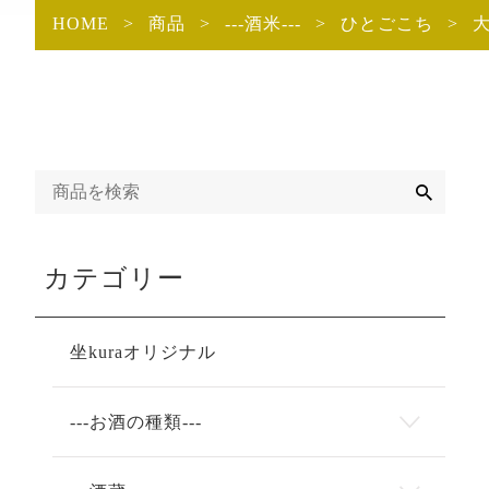
HOME
>
商品
>
---酒米---
>
ひとごこち
>
大
検
索
カテゴリー
坐kuraオリジナル
---お酒の種類---