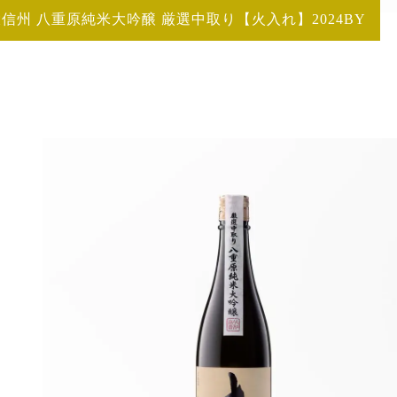
信州 八重原純米大吟醸 厳選中取り【火入れ】2024BY