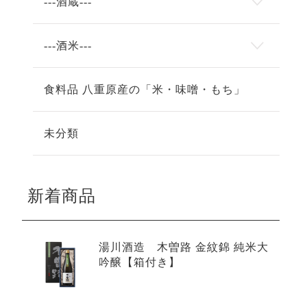
---酒蔵---
---酒米---
食料品 八重原産の「米・味噌・もち」
未分類
新着商品
湯川酒造 木曽路 金紋錦 純米大
吟醸【箱付き】