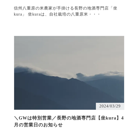
信州八重原の米農家が手掛ける長野の地酒専門店「坐
kura」 坐kuraは、自社栽培の八重原米・・・
2024/03/29
＼GWは特別営業／長野の地酒専門店【坐kura】4
月の営業日のお知らせ