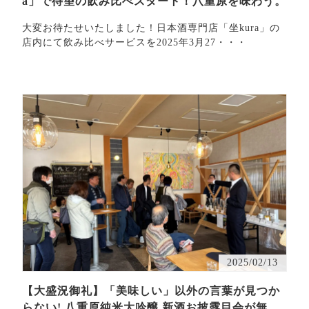
a」で待望の飲み比べスタート！八重原を味わう。
大変お待たせいたしました！日本酒専門店「坐kura」の
店内にて飲み比べサービスを2025年3月27・・・
2025/02/13
【大盛況御礼】「美味しい」以外の言葉が見つか
らない! 八重原純米大吟醸 新酒お披露目会が無事