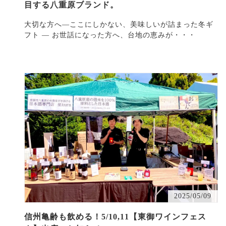
目する八重原ブランド。
大切な方へ―ここにしかない、美味しいが詰まった冬ギ
フト ― お世話になった方へ、台地の恵みが・・・
2025/05/09
信州亀齢も飲める！5/10,11【東御ワインフェス