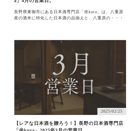
a」4月の営業日。
長野県東御市にある日本酒専門店「坐kura」は、八重原
産の酒米に特化した日本酒の品揃えと、八重原の・・・
2025/02/25
【レアな日本酒を贈ろう！】長野の日本酒専門店
「坐kura」2025年3月の営業日