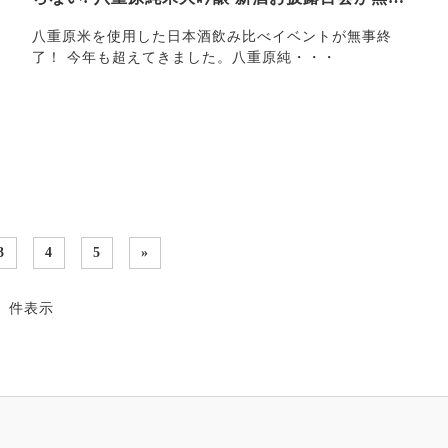
終了いたし…
八重原米を使用した日本酒飲み比べイベントが無事終
了！ 今年も超えてきました。八重原純・・・
3
4
5
»
24 件表示