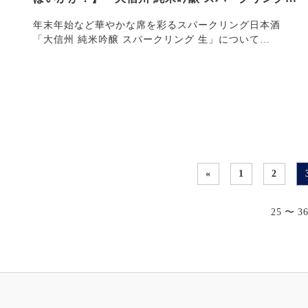
生」
年末年始など華やかな席を彩るスパークリング日本酒
「大信州 純米吟醸 スパークリング 生」について
ご・・・
«
1
2
25 〜 