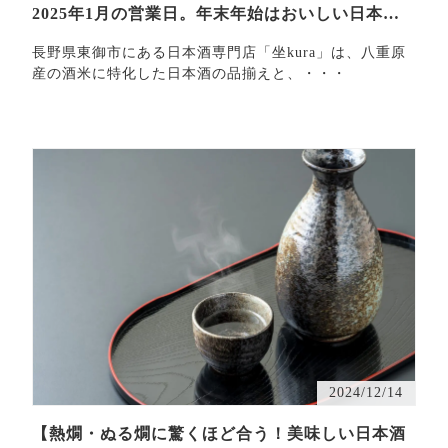
2025年1月の営業日。年末年始はおいしい日本酒
を。
長野県東御市にある日本酒専門店「坐kura」は、八重原
産の酒米に特化した日本酒の品揃えと、・・・
2024/12/14
【熱燗・ぬる燗に驚くほど合う！美味しい日本酒