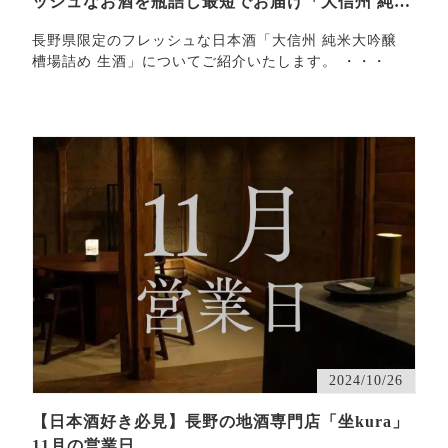
ッシュなお酒を瓶詰し最短でお届け「大信州 純米
大吟醸 槽…
長野県限定のフレッシュな日本酒「大信州 純米大吟醸
槽場詰め 生酒」についてご紹介いたします。 ・・・
2024/10/26
【日本酒好き必見】長野の地酒専門店「坐kura」
11月の営業日