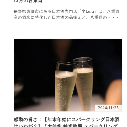
12月の営業日
長野県東御市にある日本酒専門店「坐kura」は、八重原
産の酒米に特化した日本酒の品揃えと、八重原の・・・
2024/11/25
感動の旨さ！【年末年始にスパークリング日本酒
はいかが？】「大信州 純米吟醸 スパークリング