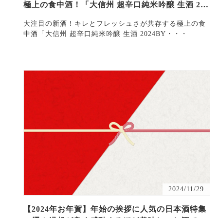
極上の食中酒！「大信州 超辛口純米吟醸 生酒 202
4BY」
大注目の新酒！キレとフレッシュさが共存する極上の食
中酒「大信州 超辛口純米吟醸 生酒 2024BY・・・
2024/11/29
【2024年お年賀】年始の挨拶に人気の日本酒特集