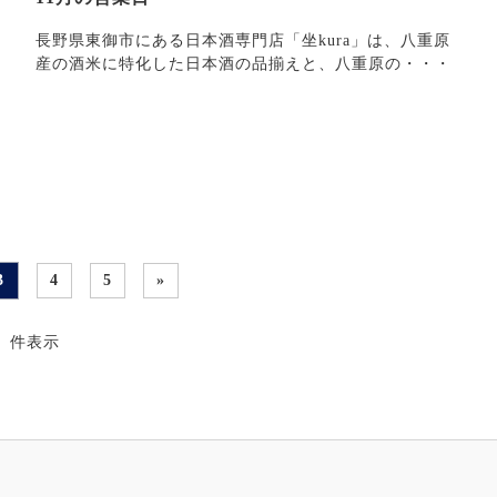
長野県東御市にある日本酒専門店「坐kura」は、八重原
産の酒米に特化した日本酒の品揃えと、八重原の・・・
3
4
5
»
36 件表示