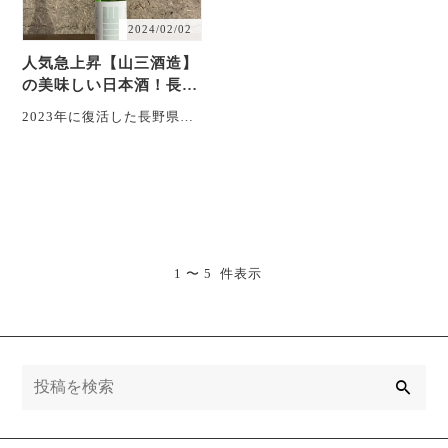
2024/02/02
人気急上昇【山三酒造】
の美味しい日本酒！長野
の復活蔵が新酒発売！
2023年に復活した長野県上
田市の酒蔵【山三酒蔵】が
八重原米で醸した新酒４種
類を同時発売。 ・・・
1 〜 5 件表示
検
索