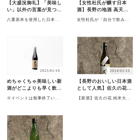
【大盛況御礼】「美味し
【女性杜氏が醸す日本
い」以外の言葉が見つか
酒】長野の地酒 高天酒
らない! 八重原純米大吟
造の新酒3種が入荷いた
八重原米を使用した日本酒
女性杜氏が「自分で飲みた
醸 新酒お披露目会が無
しました！
飲み比べイベントが無事終
い日本酒3種」を限定発売！
事終了いたし…
了！ 今年も超えてきまし
表情の違いを存分に楽しめ
た。八重原純・・・
て、どれも美味しい！
・・・
2025/01/19
2024/02/10
めちゃくちゃ美味しい新
【長野のおいしい日本酒
酒がどこよりも早く飲め
として人気】佐久の花の
る「大信州 八重原純米
新酒が入荷いたしまし
※イベントは無事終了いた
【新酒】佐久の花 純米大吟
大吟醸」お披露目会を緊
た！
しました。たくさんのご来
醸 八重原ひとごこち
急開催！大信…
場、誠にありがとうござい
¥1,870 酒米 長野県産契
ました！ ・・・
約栽培、八重・・・