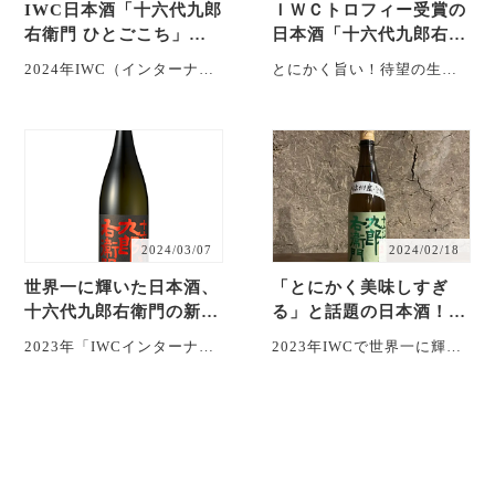
IWC日本酒「十六代九郎
ＩＷＣトロフィー受賞の
右衛門 ひとごこち」が
日本酒「十六代九郎右衛
トロフィー受賞！
門 純米 ひとごこち」新
2024年IWC（インターナシ
とにかく旨い！待望の生酛
酒が発売！
ョナルワインチャレンジ）
純米の新酒が入荷いたしま
でゴールドメダルの上の
した。 昨年も完売した「十
「トロフィー」受賞！
六代九郎右衛門 純・・・
・・・
2024/03/07
2024/02/18
世界一に輝いた日本酒、
「とにかく美味しすぎ
十六代九郎右衛門の新酒
る」と話題の日本酒！十
が発売！
六代九郎右衛門 生酛 金
2023年「IWCインターナシ
2023年IWCで世界一に輝い
紋錦
ョナルワインチャレンジ」
た湯川酒造が八重原米で醸
で世界一に輝いた十六代九
した新酒をリリース！ 昨年
郎右衛門 美山錦。今・・・
IWC「イン・・・