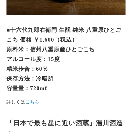
■
十六代九郎右衛門 生酛 純米 八重原ひとご
こち 価格 ￥1,600（税込）
原料米：信州八重原産ひとごこち
アルコール度：15度
精米歩合：60％
保存方法：冷暗所
容量量：720mℓ
詳しくは
こちら
「日本で最も星に近い酒蔵」湯川酒造