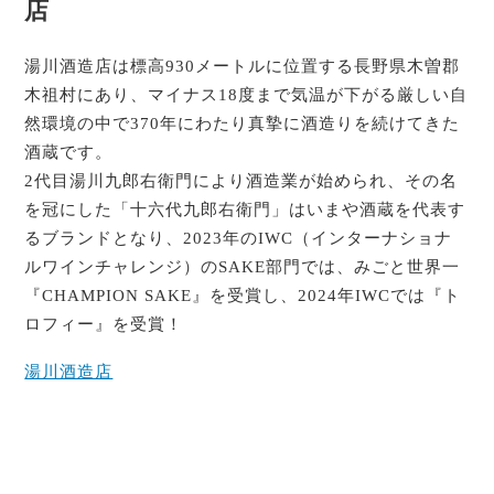
店
湯川酒造店は標高930メートルに位置する長野県木曽郡
木祖村にあり、マイナス18度まで気温が下がる厳しい自
然環境の中で370年にわたり真摯に酒造りを続けてきた
酒蔵です。
2代目湯川九郎右衛門により酒造業が始められ、その名
を冠にした「十六代九郎右衛門」はいまや酒蔵を代表す
るブランドとなり、2023年のIWC（インターナショナ
ルワインチャレンジ）のSAKE部門では、みごと世界一
『CHAMPION SAKE』を受賞し、2024年IWCでは『ト
ロフィー』を受賞！
湯川酒造店