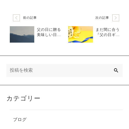
前の記事
次の記事
父の日に贈る
まだ間に合う
美味しい日本
『父の日ギフ
酒：感謝の気
ト！』全て揃
持ちを込めて
った日本酒ギ
フトセット。
検
索
カテゴリー
ブログ