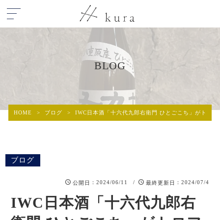
BLOG
HOME
>
ブログ
>
IWC日本酒「十六代九郎右衛門 ひとごこち」がトロ
ブログ
：2024/06/11 /
：2024/07/4
公開日
最終更新日
IWC日本酒「十六代九郎右