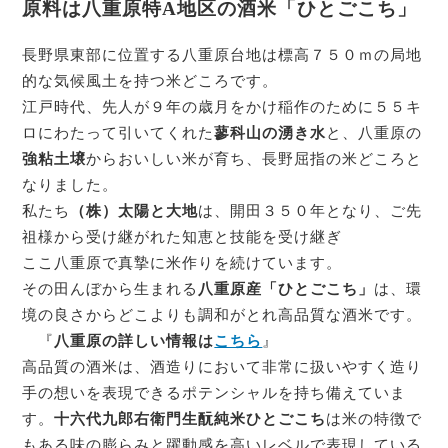
原料は八重原特A地区の酒米「ひとごこち」
長野県東部に位置する八重原台地は標高７５０ｍの局地
的な気候風土を持つ米どころです。
江戸時代、先人が９年の歳月をかけ稲作のために５５キ
ロにわたって引いてくれた
蓼科山の湧き水
と、八重原の
強粘土壌
からおいしい米が育ち、長野屈指の米どころと
なりました。
私たち
（株）太陽と大地
は、開田３５０年となり、ご先
祖様から受け継がれた知恵と技能を受け継ぎ
ここ八重原で真摯に米作りを続けています。
その田んぼから生まれる
八重原産「ひとごこち」
は、環
境の良さからどこよりも調和がとれ高品質な酒米です。
『
八重原の詳しい情報は
こちら
』
高品質の酒米は、酒造りにおいて非常に扱いやすく造り
手の想いを表現できるポテンシャルを持ち備えていま
す。
十六代九郎右衛門生酛純米ひとごこち
は米の特徴で
もある味の膨らみと躍動感を高いレベルで表現している