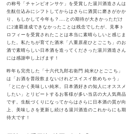
の称号「チャンピオンサケ」を受賞した湯川酒造さんは
生酛仕込みにシフトしてからはさらに酒質に磨きがかか
り、もしかして今年も？….との期待が大きかっただけ
に2連覇達成できなかったことは残念でしたが、見事ト
ロフィーを受賞されたことは本当に素晴らしいと感じま
した。私たちが育てた酒米「八重原産ひとごこち」のお
酒で素晴らしい日本酒を造ってくださった湯川酒造さん
には感謝申し上げます！
昨年も完売した「十六代九郎右衛門 純米ひとごこち」
は「お酒を普段飲まないけれどスイスイ飲めちゃう」
「とにかく美味しい純米。日本酒好きの知人にオススメ
したい」とリピートするお客様が多い当店の大人気商品
です。生酛づくりになってからはさらに日本酒の質が向
上、美味しさを更新し続ける湯川酒造のこれからにも期
待大です！