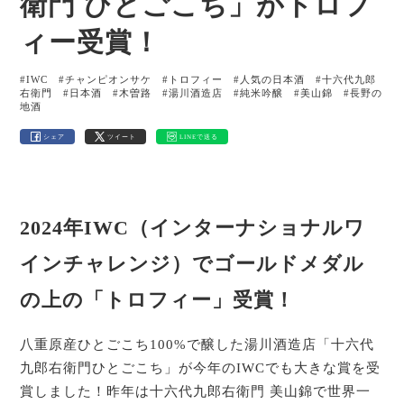
衛門 ひとごこち」がトロフ
ィー受賞！
#IWC
#チャンピオンサケ
#トロフィー
#人気の日本酒
#十六代九郎
右衛門
#日本酒
#木曽路
#湯川酒造店
#純米吟醸
#美山錦
#長野の
地酒
シェア
ツイート
LINEで送る
2024年IWC（インターナショナルワ
インチャレンジ）でゴールドメダル
の上の「トロフィー」受賞！
八重原産ひとごこち100%で醸した湯川酒造店「十六代
九郎右衛門ひとごこち」が今年のIWCでも大きな賞を受
賞しました！昨年は十六代九郎右衛門 美山錦で世界一