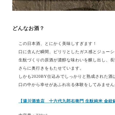
どんなお酒？
この日本酒、とにかく美味しすぎます！
口に含んだ瞬間、ピリリとしたガス感とジューシ
生酛づくりの原酒が濃醇な味わいを醸し出し、長
さらに奥行きをもたせています。
しかも2020BY仕込みでしっかりと熟成された
口の中から幸せがあふれ出る体験をしてみません
【湯川酒造店 十六代九郎右衛門 生酛純米 金