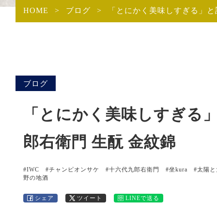
HOME
>
ブログ
>
「とにかく美味しすぎる」と
ブログ
「とにかく美味しすぎる
郎右衛門 生酛 金紋錦
#IWC
#チャンピオンサケ
#十六代九郎右衛門
#坐kura
#太陽と
野の地酒
シェア
ツイート
LINEで送る