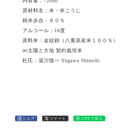
内容量：720ml
原材料名：米・米こうじ
精米歩合：６０％
アルコール：16度
原料米：金紋錦（八重原産米１００％）
㈱太陽と大地 契約栽培米
杜氏：湯川慎一 Yugawa Shinichi
シェア
ツイート
LINEで送る