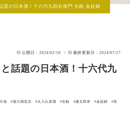
話題の日本酒！十六代九郎右衛門 生酛 金紋錦
：2024/02/18 /
：2024/07/27
公開日
最終更新日
」と話題の日本酒！十六代九
大地
#湯川酒造店
#火入れ原酒
#生酛
#謙太郎米
#金紋錦
#長