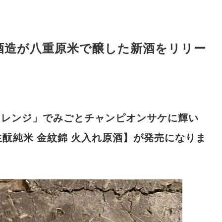
川酒造が八重原米で醸した新酒をリリー
ャレンジ
」でみごと
チャンピオンサケ
に輝い
生酛純米 金紋錦 火入れ原酒
】が発売になりま