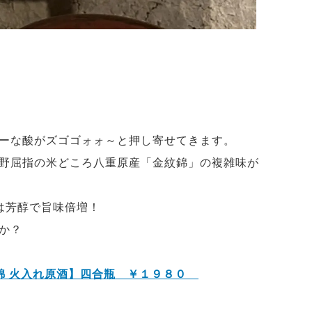
ーな酸がズゴゴォォ～と押し寄せてきます。
野屈指の米どころ八重原産「金紋錦」の複雑味が
酒は芳醇で旨味倍増！
か？
紋錦 火入れ原酒】四合瓶 ￥１９８０