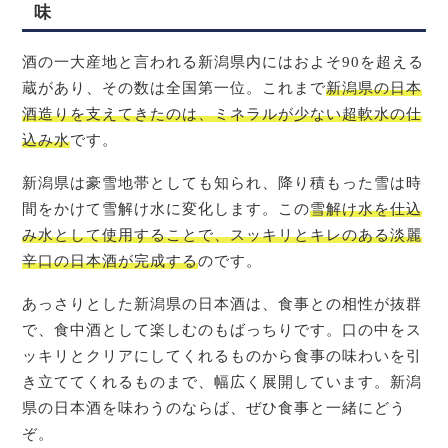
味
酒の一大産地と言われる新潟県内にはおよそ90を超える
蔵があり、その数は全国第一位。これまで
新潟県の日本
酒造りを支えてきたのは、ミネラルが少ない超軟水の仕
込み水
です。
新潟県は豪雪地帯としても知られ、降り積もった雪は時
間をかけて雪解け水に変化します。この
雪解け水を仕込
み水として使用することで、スッキリとキレのある淡麗
辛口の日本酒が完成する
のです。
あっさりとした新潟県の日本酒は、食事との相性が抜群
で、食中酒として楽しむのもばっちりです。口の中をス
ッキリとクリアにしてくれるものから食事の味わいを引
き立ててくれるものまで、幅広く展開しています。新潟
県の日本酒を味わうのならば、ぜひ食事と一緒にどう
ぞ。