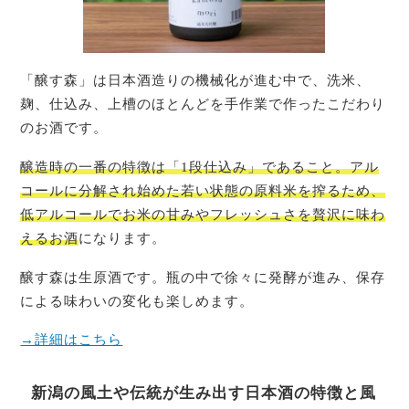
「醸す森」は日本酒造りの機械化が進む中で、洗米、
麹、仕込み、上槽のほとんどを手作業で作ったこだわり
のお酒です。
醸造時の一番の特徴は「1段仕込み」であること。アル
コールに分解され始めた若い状態の原料米を搾るため、
低アルコールでお米の甘みやフレッシュさを贅沢に味わ
えるお酒
になります。
醸す森は生原酒です。瓶の中で徐々に発酵が進み、保存
による味わいの変化も楽しめます。
→詳細はこちら
新潟の風土や伝統が生み出す日本酒の特徴と風