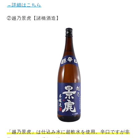
→詳細はこちら
②越乃景虎【諸橋酒造】
「越乃景虎」は仕込み水に超軟水を使用。辛口ですが非