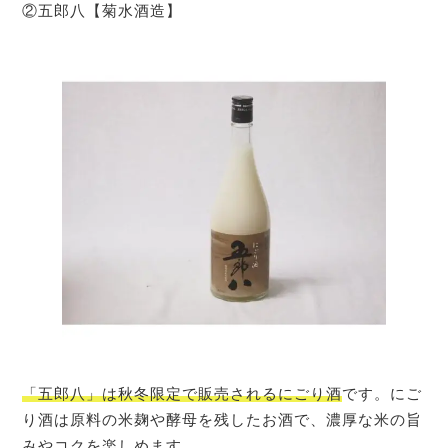
②五郎八【菊水酒造】
「五郎八」は秋冬限定で販売されるにごり酒
です。にご
り酒は原料の米麹や酵母を残したお酒で、濃厚な米の旨
みやコクを楽しめます。