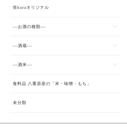
坐kuraオリジナル
---お酒の種類---
---酒蔵---
---酒米---
食料品 八重原産の「米・味噌・もち」
未分類