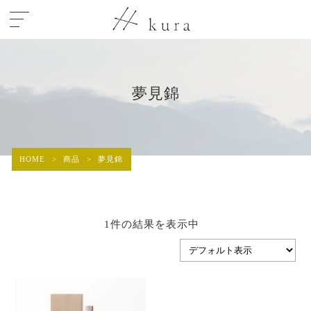
夢見錦
HOME
>
商品
>
夢見錦
1件の結果を表示中